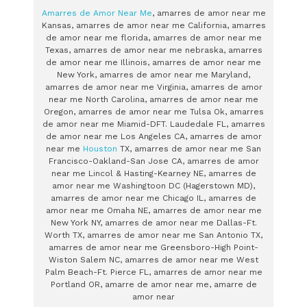
Amarres de Amor Near Me
, amarres de amor near me
Kansas, amarres de amor near me California, amarres
de amor near me florida, amarres de amor near me
Texas, amarres de amor near me nebraska, amarres
de amor near me Illinois, amarres de amor near me
New York, amarres de amor near me Maryland,
amarres de amor near me Virginia, amarres de amor
near me North Carolina, amarres de amor near me
Oregon, amarres de amor near me Tulsa Ok, amarres
de amor near me Miamid-DFT. Laudedale FL, amarres
de amor near me Los Angeles CA, amarres de amor
near me
Houston
TX, amarres de amor near me San
Francisco-Oakland-San Jose CA, amarres de amor
near me Lincol & Hasting-Kearney NE, amarres de
amor near me Washingtoon DC (Hagerstown MD),
amarres de amor near me Chicago IL, amarres de
amor near me Omaha NE, amarres de amor near me
New York NY, amarres de amor near me Dallas-Ft.
Worth TX, amarres de amor near me San Antonio TX,
amarres de amor near me Greensboro-High Point-
Wiston Salem NC, amarres de amor near me West
Palm Beach-Ft. Pierce FL, amarres de amor near me
Portland OR, amarre de amor near me, amarre de
amor near