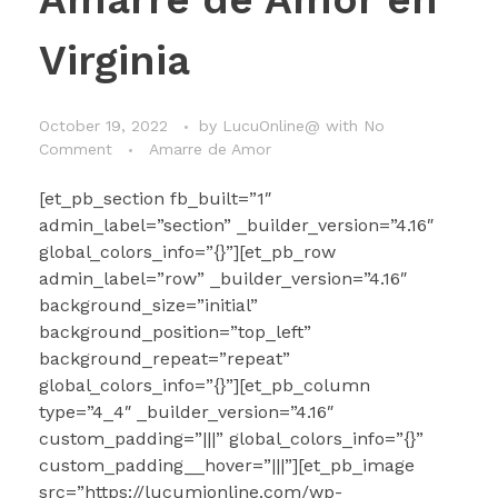
Virginia
October 19, 2022
by
LucuOnline@
with
No
Comment
Amarre de Amor
[et_pb_section fb_built=”1″
admin_label=”section” _builder_version=”4.16″
global_colors_info=”{}”][et_pb_row
admin_label=”row” _builder_version=”4.16″
background_size=”initial”
background_position=”top_left”
background_repeat=”repeat”
global_colors_info=”{}”][et_pb_column
type=”4_4″ _builder_version=”4.16″
custom_padding=”|||” global_colors_info=”{}”
custom_padding__hover=”|||”][et_pb_image
src=”https://lucumionline.com/wp-