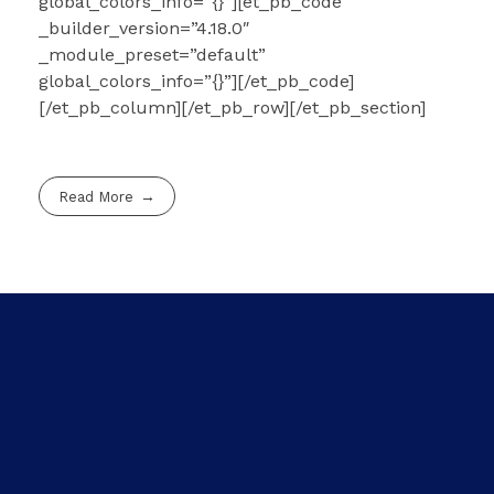
global_colors_info=”{}”][et_pb_code
_builder_version=”4.18.0″
_module_preset=”default”
global_colors_info=”{}”]
[/et_pb_code]
[/et_pb_column][/et_pb_row][/et_pb_section]
Read More
Lucumi Online Santeros Amarres de Amor
Lucumi Online Santeros Amarres de Amor
6910 Renwick Dr Suit #1
+1-713-230-8875