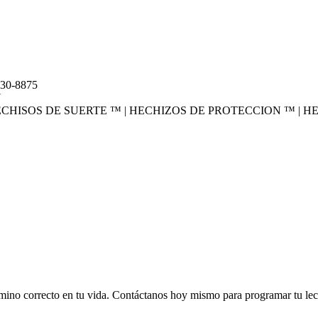
0-8875
U
CHISOS DE SUERTE ™ | HECHIZOS DE PROTECCION ™ | H
mino correcto en tu vida. Contáctanos hoy mismo para programar tu lect