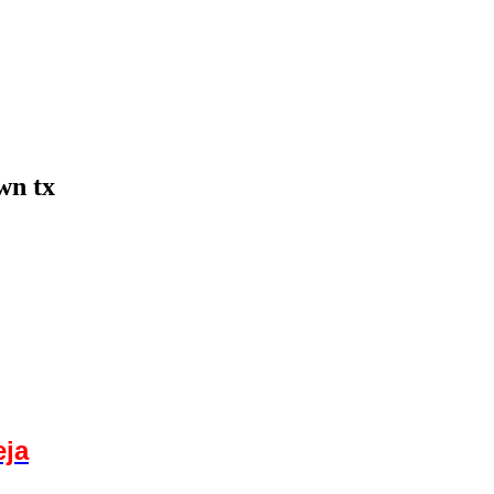
wn tx
eja