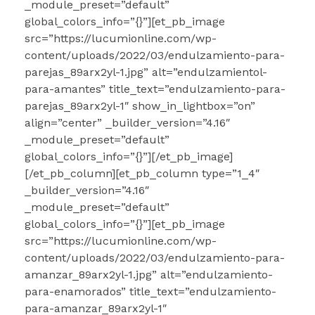
_module_preset=”default”
global_colors_info=”{}”][et_pb_image
src=”https://lucumionline.com/wp-
content/uploads/2022/03/endulzamiento-para-
parejas_89arx2yl-1.jpg” alt=”endulzamientol-
para-amantes” title_text=”endulzamiento-para-
parejas_89arx2yl-1″ show_in_lightbox=”on”
align=”center” _builder_version=”4.16″
_module_preset=”default”
global_colors_info=”{}”][/et_pb_image]
[/et_pb_column][et_pb_column type=”1_4″
_builder_version=”4.16″
_module_preset=”default”
global_colors_info=”{}”][et_pb_image
src=”https://lucumionline.com/wp-
content/uploads/2022/03/endulzamiento-para-
amanzar_89arx2yl-1.jpg” alt=”endulzamiento-
para-enamorados” title_text=”endulzamiento-
para-amanzar_89arx2yl-1″