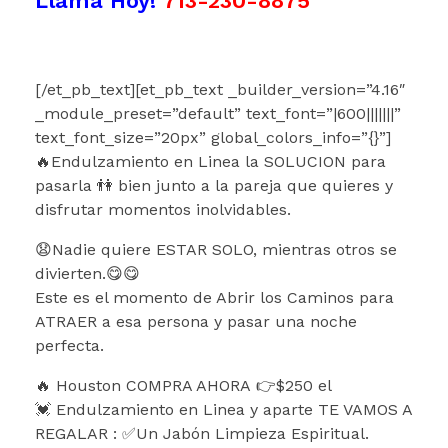
Llama Hoy!
713-230-8875
[/et_pb_text][et_pb_text _builder_version=”4.16″
_module_preset=”default” text_font=”|600|||||||”
text_font_size=”20px” global_colors_info=”{}”]
🔥Endulzamiento en Linea la SOLUCION para
pasarla 👫 bien junto a la pareja que quieres y
disfrutar momentos inolvidables.
😧Nadie quiere ESTAR SOLO, mientras otros se
divierten.😋😋
Este es el momento de Abrir los Caminos para
ATRAER a esa persona y pasar una noche
perfecta.
🔥 Houston COMPRA AHORA 👉$250 el
💓 Endulzamiento en Linea y aparte TE VAMOS A
REGALAR : ✅Un Jabón Limpieza Espiritual.