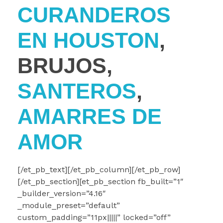
CURANDEROS
EN HOUSTON
,
BRUJOS,
SANTEROS
,
AMARRES DE
AMOR
[/et_pb_text][/et_pb_column][/et_pb_row]
[/et_pb_section][et_pb_section fb_built=”1″
_builder_version=”4.16″
_module_preset=”default”
custom_padding=”11px|||||” locked=”off”