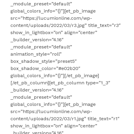
_module_preset=”default”
global_colors_info=”{}”][et_pb_image
src=”https://lucumionline.com/wp-
content/uploads/2022/03/r3.jpg” title_text=”r3″
show_in_lightbox=”on” align=”center”
_builder_version=”4.16″
_module_preset=”default”
animation_style=”roll”
box_shadow_style=”preset5″
box_shadow_color=”#e02b20″
global_colors_info=”{}”][/et_pb_image]
[/et_pb_column][et_pb_column type=”1_3″
_builder_version=”4.16″
_module_preset=”default”
global_colors_info=”{}”][et_pb_image
src=”https://lucumionline.com/wp-
content/uploads/2022/03/r1.jpg” title_text=”r1″
show_in_lightbox=”on” align=”center”
_builder_version=”4.16″