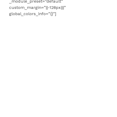
_module_preset=”default”
custom_margin=”||-128px|||”
global_colors_info=”{}”]