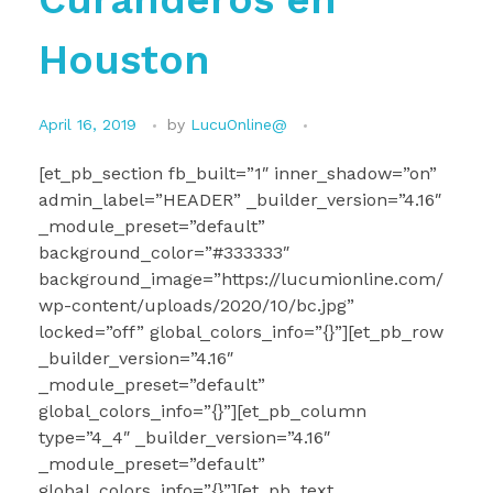
Houston
April 16, 2019
by
LucuOnline@
[et_pb_section fb_built=”1″ inner_shadow=”on”
admin_label=”HEADER” _builder_version=”4.16″
_module_preset=”default”
background_color=”#333333″
background_image=”https://lucumionline.com/
wp-content/uploads/2020/10/bc.jpg”
locked=”off” global_colors_info=”{}”][et_pb_row
_builder_version=”4.16″
_module_preset=”default”
global_colors_info=”{}”][et_pb_column
type=”4_4″ _builder_version=”4.16″
_module_preset=”default”
global_colors_info=”{}”][et_pb_text