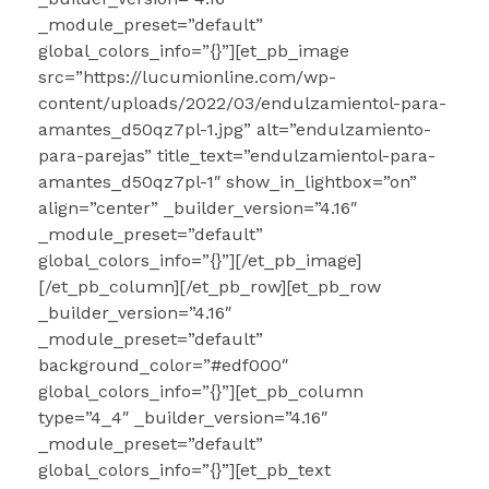
_module_preset=”default”
global_colors_info=”{}”][et_pb_image
src=”https://lucumionline.com/wp-
content/uploads/2022/03/endulzamientol-para-
amantes_d50qz7pl-1.jpg” alt=”endulzamiento-
para-parejas” title_text=”endulzamientol-para-
amantes_d50qz7pl-1″ show_in_lightbox=”on”
align=”center” _builder_version=”4.16″
_module_preset=”default”
global_colors_info=”{}”][/et_pb_image]
[/et_pb_column][/et_pb_row][et_pb_row
_builder_version=”4.16″
_module_preset=”default”
background_color=”#edf000″
global_colors_info=”{}”][et_pb_column
type=”4_4″ _builder_version=”4.16″
_module_preset=”default”
global_colors_info=”{}”][et_pb_text