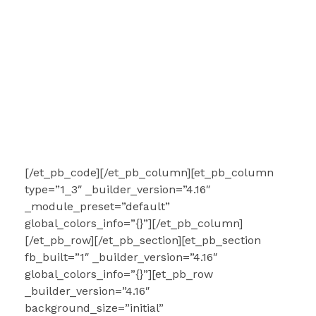
[/et_pb_code][/et_pb_column][et_pb_column
type=”1_3″ _builder_version=”4.16″
_module_preset=”default”
global_colors_info=”{}”][/et_pb_column]
[/et_pb_row][/et_pb_section][et_pb_section
fb_built=”1″ _builder_version=”4.16″
global_colors_info=”{}”][et_pb_row
_builder_version=”4.16″
background_size=”initial”