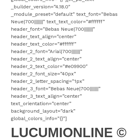
_builder_version=”4.18.0″
_module_preset=”default” text_font=”Bebas
Neue|700|||||||” text_text_color=”#ffffff”
header_font=”Bebas Neue|700|||||||”
header_text_align=”center”
header_text_color=”#ffffff”
header_2_font=”Arial|700|||||||”
header_2_text_align=”center”
header_2_text_color=”#e09900″
header_2_font_size=”40px”
header_2_letter_spacing=”1px”
header_3_font=”Bebas Neue|700|||||||”
header_3_text_align=”center”
text_orientation=”center”
background_layout=”dark”
global_colors_info=”{}”]
LUCUMIONLINE ©