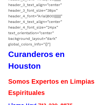
header_3_text_align=”center”
header_3_font_size=”38px”
header_4_font=”Arial|600|||||||”
header_4_text_align=”center”
header_4_font_size=”24px”
text_orientation=”center”
background_layout=”dark”
global_colors_info=”{}”]
Curanderos en
Houston
Somos Expertos en Limpias
Espirituales