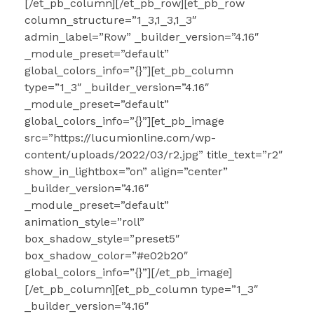
[/et_pb_column][/et_pb_row][et_pb_row
column_structure=”1_3,1_3,1_3″
admin_label=”Row” _builder_version=”4.16″
_module_preset=”default”
global_colors_info=”{}”][et_pb_column
type=”1_3″ _builder_version=”4.16″
_module_preset=”default”
global_colors_info=”{}”][et_pb_image
src=”https://lucumionline.com/wp-
content/uploads/2022/03/r2.jpg” title_text=”r2″
show_in_lightbox=”on” align=”center”
_builder_version=”4.16″
_module_preset=”default”
animation_style=”roll”
box_shadow_style=”preset5″
box_shadow_color=”#e02b20″
global_colors_info=”{}”][/et_pb_image]
[/et_pb_column][et_pb_column type=”1_3″
_builder_version=”4.16″