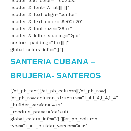
header_text_color=”#e02b20″
header_3_font=”Arial||||||||”
header_3_text_align=”center”
header_3_text_color=”#e02b20″
header_3_font_size=”38px”
header_3_letter_spacing=”2px”
custom_padding=”1px|||||”
global_colors_info=”{}”]
SANTERIA CUBANA –
BRUJERIA- SANTEROS
[/et_pb_text][/et_pb_column][/et_pb_row]
[et_pb_row column_structure=”1_4,1_4,1_4,1_4″
_builder_version=”4.16″
_module_preset=”default”
global_colors_info=”{}”][et_pb_column
type=”1_4″ _builder_version=”4.16″