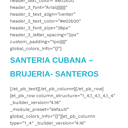
header_text_color=”#e02b20″
header_3_font=”Arial||||||||”
header_3_text_align=”center”
header_3_text_color=”#e02b20″
header_3_font_size=”38px”
header_3_letter_spacing=”2px”
custom_padding=”1px|||||”
global_colors_info=”{}”]
SANTERIA CUBANA –
BRUJERIA- SANTEROS
[/et_pb_text][/et_pb_column][/et_pb_row]
[et_pb_row column_structure=”1_4,1_4,1_4,1_4″
_builder_version=”4.16″
_module_preset=”default”
global_colors_info=”{}”][et_pb_column
type=”1_4″ _builder_version=”4.16″