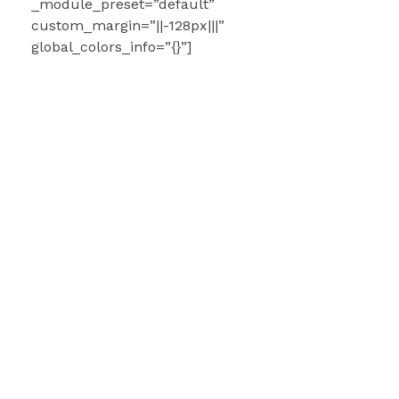
_module_preset=”default”
custom_margin=”||-128px|||”
global_colors_info=”{}”]