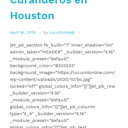
Houston
April 16, 2019
by
LucuOnline@
[et_pb_section fb_built=”1″ inner_shadow=”on”
admin_label=”HEADER” _builder_version=”4.16″
_module_preset=”default”
background_color=”#333333″
background_image=”https://lucumionline.com/
wp-content/uploads/2020/10/bc.jpg”
locked=”off” global_colors_info=”{}”][et_pb_row
_builder_version=”4.16″
_module_preset=”default”
global_colors_info=”{}”][et_pb_column
type=”4_4″ _builder_version=”4.16″
_module_preset=”default”
global_colors_info=”{}”][et_pb_text