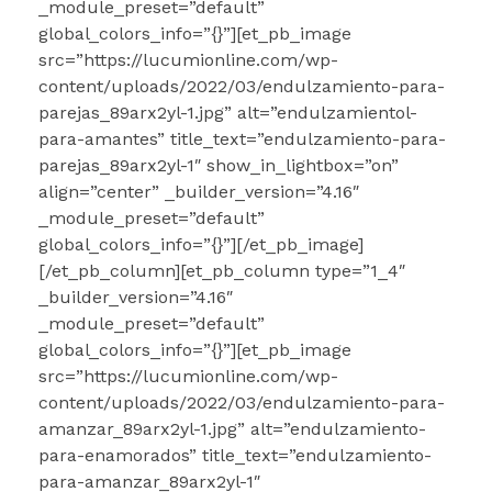
_module_preset=”default”
global_colors_info=”{}”][et_pb_image
src=”https://lucumionline.com/wp-
content/uploads/2022/03/endulzamiento-para-
parejas_89arx2yl-1.jpg” alt=”endulzamientol-
para-amantes” title_text=”endulzamiento-para-
parejas_89arx2yl-1″ show_in_lightbox=”on”
align=”center” _builder_version=”4.16″
_module_preset=”default”
global_colors_info=”{}”][/et_pb_image]
[/et_pb_column][et_pb_column type=”1_4″
_builder_version=”4.16″
_module_preset=”default”
global_colors_info=”{}”][et_pb_image
src=”https://lucumionline.com/wp-
content/uploads/2022/03/endulzamiento-para-
amanzar_89arx2yl-1.jpg” alt=”endulzamiento-
para-enamorados” title_text=”endulzamiento-
para-amanzar_89arx2yl-1″