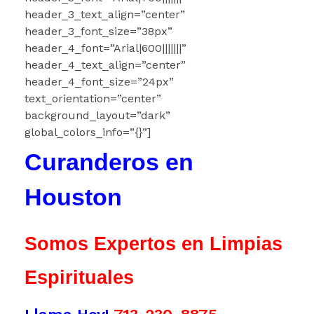
header_3_text_align=”center”
header_3_font_size=”38px”
header_4_font=”Arial|600|||||||”
header_4_text_align=”center”
header_4_font_size=”24px”
text_orientation=”center”
background_layout=”dark”
global_colors_info=”{}”]
Curanderos en
Houston
Somos Expertos en Limpias
Espirituales