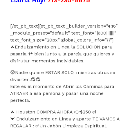
Llama Hoy!
713-230-8875
[/et_pb_text][et_pb_text _builder_version=”4.16″
_module_preset=”default” text_font=”|600|||||||”
text_font_size=”20px” global_colors_info=”{}”]
🔥Endulzamiento en Linea la SOLUCION para
pasarla 👫 bien junto a la pareja que quieres y
disfrutar momentos inolvidables.
😧Nadie quiere ESTAR SOLO, mientras otros se
divierten.😋😋
Este es el momento de Abrir los Caminos para
ATRAER a esa persona y pasar una noche
perfecta.
🔥 Houston COMPRA AHORA 👉$250 el
💓 Endulzamiento en Linea y aparte TE VAMOS A
REGALAR : ✅Un Jabón Limpieza Espiritual.