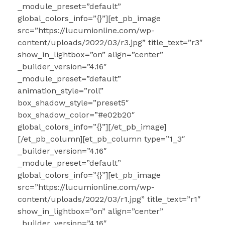
_module_preset=”default”
global_colors_info=”{}”][et_pb_image
src=”https://lucumionline.com/wp-
content/uploads/2022/03/r3.jpg” title_text=”r3″
show_in_lightbox=”on” align=”center”
_builder_version=”4.16″
_module_preset=”default”
animation_style=”roll”
box_shadow_style=”preset5″
box_shadow_color=”#e02b20″
global_colors_info=”{}”][/et_pb_image]
[/et_pb_column][et_pb_column type=”1_3″
_builder_version=”4.16″
_module_preset=”default”
global_colors_info=”{}”][et_pb_image
src=”https://lucumionline.com/wp-
content/uploads/2022/03/r1.jpg” title_text=”r1″
show_in_lightbox=”on” align=”center”
_builder_version=”4.16″