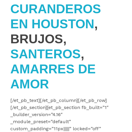
CURANDEROS
EN HOUSTON
,
BRUJOS,
SANTEROS
,
AMARRES DE
AMOR
[/et_pb_text][/et_pb_column][/et_pb_row]
[/et_pb_section][et_pb_section fb_built=”1″
_builder_version=”4.16″
_module_preset=”default”
custom_padding=”11px|||||” locked=”off”