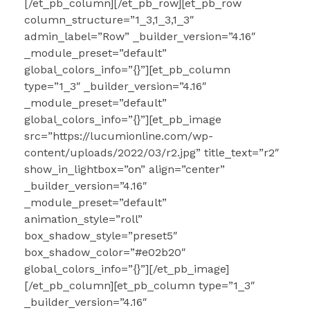
[/et_pb_column][/et_pb_row][et_pb_row
column_structure=”1_3,1_3,1_3″
admin_label=”Row” _builder_version=”4.16″
_module_preset=”default”
global_colors_info=”{}”][et_pb_column
type=”1_3″ _builder_version=”4.16″
_module_preset=”default”
global_colors_info=”{}”][et_pb_image
src=”https://lucumionline.com/wp-
content/uploads/2022/03/r2.jpg” title_text=”r2″
show_in_lightbox=”on” align=”center”
_builder_version=”4.16″
_module_preset=”default”
animation_style=”roll”
box_shadow_style=”preset5″
box_shadow_color=”#e02b20″
global_colors_info=”{}”][/et_pb_image]
[/et_pb_column][et_pb_column type=”1_3″
_builder_version=”4.16″