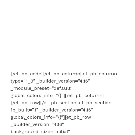
[/et_pb_code][/et_pb_column][et_pb_column
type=”1_3″ _builder_version=”4.16″
_module_preset=”default”
global_colors_info=”{}”][/et_pb_column]
[/et_pb_row][/et_pb_section][et_pb_section
fb_built=”1″ _builder_version=”4.16″
global_colors_info=”{}”][et_pb_row
_builder_version=”4.16″
background_size=”initial”