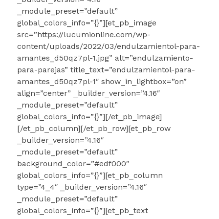
_module_preset=”default”
global_colors_info=”{}”][et_pb_image
src=”https://lucumionline.com/wp-
content/uploads/2022/03/endulzamientol-para-
amantes_d50qz7pl-1.jpg” alt=”endulzamiento-
para-parejas” title_text=”endulzamientol-para-
amantes_d50qz7pl-1″ show_in_lightbox=”on”
align=”center” _builder_version=”4.16″
_module_preset=”default”
global_colors_info=”{}”][/et_pb_image]
[/et_pb_column][/et_pb_row][et_pb_row
_builder_version=”4.16″
_module_preset=”default”
background_color=”#edf000″
global_colors_info=”{}”][et_pb_column
type=”4_4″ _builder_version=”4.16″
_module_preset=”default”
global_colors_info=”{}”][et_pb_text