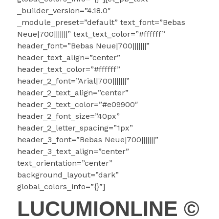
_builder_version=”4.18.0″
_module_preset=”default” text_font=”Bebas
Neue|700|||||||” text_text_color=”#ffffff”
header_font=”Bebas Neue|700|||||||”
header_text_align=”center”
header_text_color=”#ffffff”
header_2_font=”Arial|700|||||||”
header_2_text_align=”center”
header_2_text_color=”#e09900″
header_2_font_size=”40px”
header_2_letter_spacing=”1px”
header_3_font=”Bebas Neue|700|||||||”
header_3_text_align=”center”
text_orientation=”center”
background_layout=”dark”
global_colors_info=”{}”]
LUCUMIONLINE ©