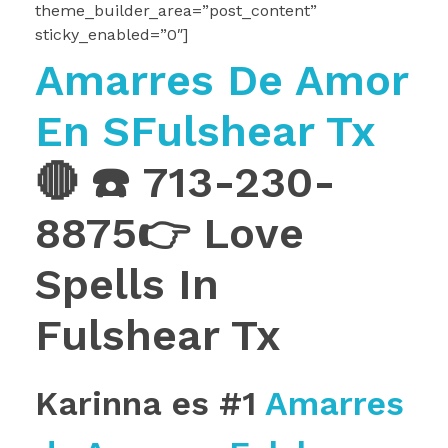
theme_builder_area=”post_content”
sticky_enabled=”0″]
Amarres De Amor
En SFulshear Tx
🔴 ☎️ 713-230-
8875👉 Love
Spells In
Fulshear Tx
Karinna es #1
Amarres