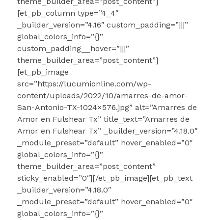
theme_builder_area=”post_content”]
[et_pb_column type=”4_4″
_builder_version=”4.16″ custom_padding=”|||”
global_colors_info=”{}”
custom_padding__hover=”|||”
theme_builder_area=”post_content”]
[et_pb_image
src=”https://lucumionline.com/wp-
content/uploads/2022/10/amarres-de-amor-
San-Antonio-TX-1024×576.jpg” alt=”Amarres de
Amor en Fulshear Tx” title_text=”Amarres de
Amor en Fulshear Tx” _builder_version=”4.18.0″
_module_preset=”default” hover_enabled=”0″
global_colors_info=”{}”
theme_builder_area=”post_content”
sticky_enabled=”0″][/et_pb_image][et_pb_text
_builder_version=”4.18.0″
_module_preset=”default” hover_enabled=”0″
global_colors_info=”{}”