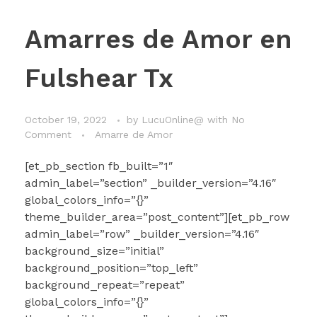
Amarres de Amor en
Fulshear Tx
October 19, 2022
by
LucuOnline@
with
No
Comment
Amarre de Amor
[et_pb_section fb_built=”1″
admin_label=”section” _builder_version=”4.16″
global_colors_info=”{}”
theme_builder_area=”post_content”][et_pb_row
admin_label=”row” _builder_version=”4.16″
background_size=”initial”
background_position=”top_left”
background_repeat=”repeat”
global_colors_info=”{}”