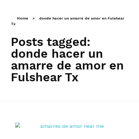
LLAMA AHORA
Home
»
donde hacer un amarre de amor en Fulshear
Tx
Posts tagged:
donde hacer un
amarre de amor en
Fulshear Tx