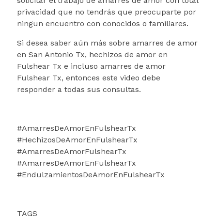
solicitar el trabajo de amarres de amor con total
privacidad que no tendrás que preocuparte por
ningun encuentro con conocidos o familiares.
Si desea saber aún más sobre amarres de amor
en San Antonio Tx, hechizos de amor en
Fulshear Tx e incluso amarres de amor
Fulshear Tx, entonces este video debe
responder a todas sus consultas.
#AmarresDeAmorEnFulshearTx
#HechizosDeAmorEnFulshearTx
#AmarresDeAmorFulshearTx
#AmarresDeAmorEnFulshearTx
#EndulzamientosDeAmorEnFulshearTx
TAGS