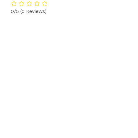
LLAMA AHORA
0/5
(0 Reviews)
Lucumi Online Santeros Amarres de Amor
Lucumi Online Santeros Amarres de Amor